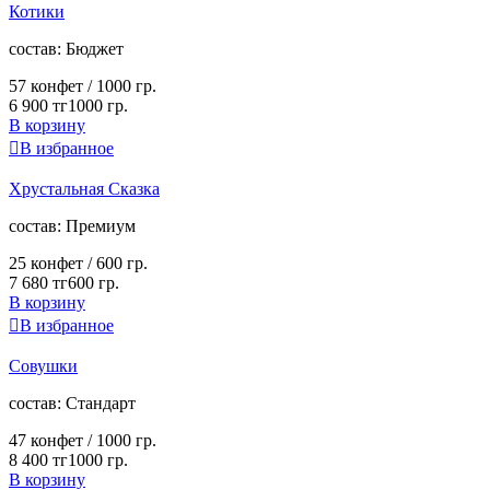
Котики
cостав:
Бюджет
57 конфет /
1000 гр.
6 900 тг
1000 гр.
В корзину

В избранное
Хрустальная Сказка
cостав:
Премиум
25 конфет /
600 гр.
7 680 тг
600 гр.
В корзину

В избранное
Совушки
cостав:
Стандарт
47 конфет /
1000 гр.
8 400 тг
1000 гр.
В корзину