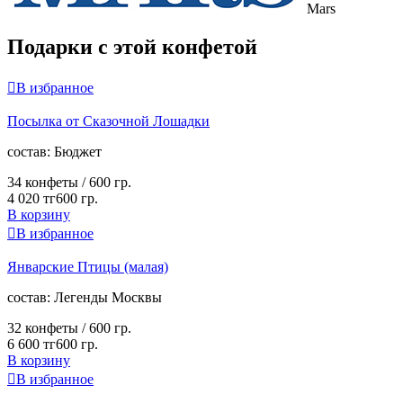
Mars
Подарки с этой конфетой

В избранное
Посылка от Сказочной Лошадки
cостав:
Бюджет
34 конфеты /
600 гр.
4 020 тг
600 гр.
В корзину

В избранное
Январские Птицы (малая)
cостав:
Легенды Москвы
32 конфеты /
600 гр.
6 600 тг
600 гр.
В корзину

В избранное