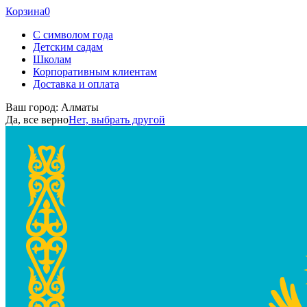
Корзина
0
С символом года
Детским садам
Школам
Корпоративным клиентам
Доставка и оплата
Ваш город:
Алматы
Да, все верно
Нет, выбрать другой