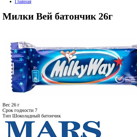
Главная
Милки Вей батончик 26г
Вес
26 г
Срок годности
7
Тип
Шоколадный батончик