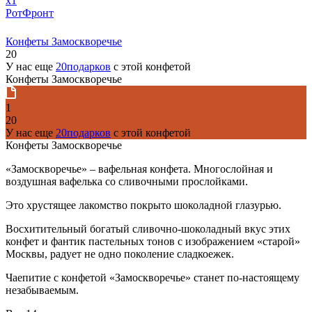
x1
РотФронт
Конфеты Замоскворечье
20
У нас еще
20подарков
с этой конфетой
Конфеты Замоскворечье
1
20
У нас еще
20подарков
с этой конфетой
Конфеты Замоскворечье
«Замоскворечье» – вафельная конфета. Многослойная и
воздушная вафелька со сливочными прослойками.
Это хрустящее лакомство покрыто шоколадной глазурью.
Восхитительный богатый сливочно-шоколадный вкус этих
конфет и фантик пастельных тонов с изображением «старой»
Москвы, радует не одно поколение сладкоежек.
Чаепитие с конфетой «Замоскворечье» станет по-настоящему
незабываемым.