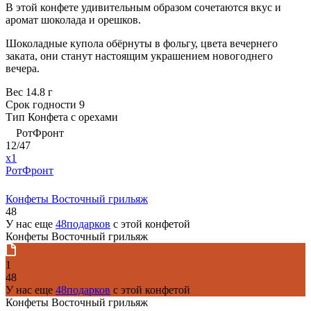
В этой конфете удивительным образом сочетаются вкус и
аромат шоколада и орешков.
Шоколадные купола обёрнуты в фольгу, цвета вечернего
заката, они станут настоящим украшением новогоднего
вечера.
Вес
14.8 г
Срок годности
9
Тип
Конфета с орехами
РотФронт
12/47
x1
РотФронт
Конфеты Восточный грильяж
48
У нас еще
48подарков
с этой конфетой
Конфеты Восточный грильяж
1
48
У нас еще
48подарков
с этой конфетой
Конфеты Восточный грильяж