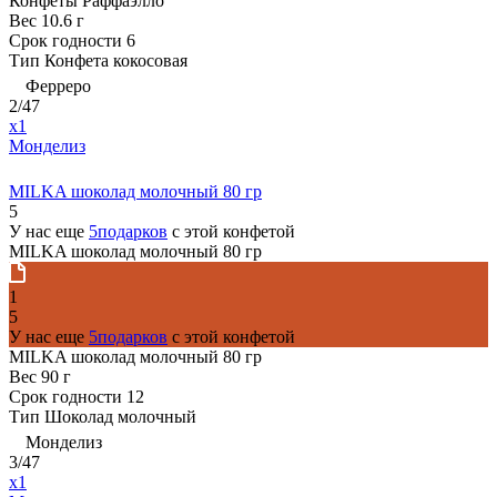
Конфеты Раффаэлло
Вес
10.6 г
Срок годности
6
Тип
Конфета кокосовая
Ферреро
2/47
x1
Монделиз
MILKA шоколад молочный 80 гр
5
У нас еще
5подарков
с этой конфетой
MILKA шоколад молочный 80 гр
1
5
У нас еще
5подарков
с этой конфетой
MILKA шоколад молочный 80 гр
Вес
90 г
Срок годности
12
Тип
Шоколад молочный
Монделиз
3/47
x1