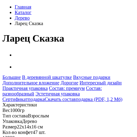
Главная
Каталог
Дерево
Ларец Сказка
Ларец Сказка
Большие
В деревянной шкатулке
Вкусные подарки
Дополнительное вложение
Дорогие
Интересный дизайн
Практичная упаковка
Состав: премиум
Состав:
разнообразный
Эстетичная упаковка
Сертификат
подарка
Скачать состав
подарка (PDF, 1,2 Мб)
Характеристики
Вес
1000гр
Тип состава
Взрослым
Упаковка
Дерево
Размер
22х14х16 см
Кол-во конфет
47 шт.