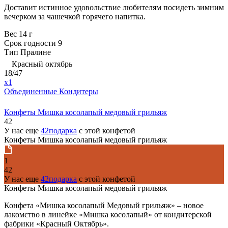
Доставит истинное удовольствие любителям посидеть зимним
вечерком за чашечкой горячего напитка.
Вес
14 г
Срок годности
9
Тип
Пралине
Красный октябрь
18/47
x1
Объединенные Кондитеры
Конфеты Мишка косолапый медовый грильяж
42
У нас еще
42подарка
с этой конфетой
Конфеты Мишка косолапый медовый грильяж
1
42
У нас еще
42подарка
с этой конфетой
Конфеты Мишка косолапый медовый грильяж
Конфета «Мишка косолапый Медовый грильяж» – новое
лакомство в линейке «Мишка косолапый» от кондитерской
фабрики «Красный Октябрь».