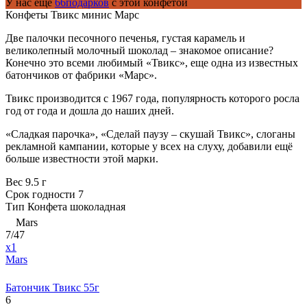
У нас еще
66подарков
с этой конфетой
Конфеты Твикс минис Марс
Две палочки песочного печенья, густая карамель и
великолепный молочный шоколад – знакомое описание?
Конечно это всеми любимый «Твикс», еще одна из известных
батончиков от фабрики «Марс».
Твикс производится с 1967 года, популярность которого росла
год от года и дошла до наших дней.
«Сладкая парочка», «Сделай паузу – скушай Твикс», слоганы
рекламной кампании, которые у всех на слуху, добавили ещё
больше известности этой марки.
Вес
9.5 г
Срок годности
7
Тип
Конфета шоколадная
Mars
7/47
x1
Mars
Батончик Твикс 55г
6