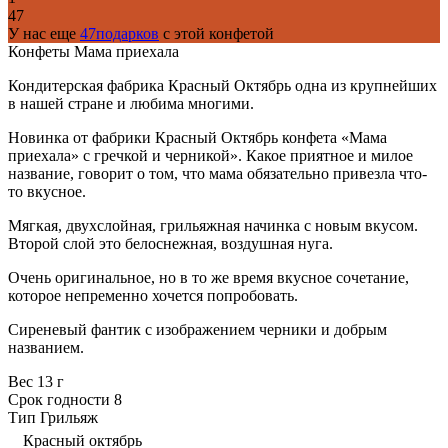
47
У нас еще
47подарков
с этой конфетой
Конфеты Мама приехала
Кондитерская фабрика Красный Октябрь одна из крупнейших
в нашей стране и любима многими.
Новинка от фабрики Красный Октябрь конфета «Мама
приехала» с гречкой и черникой». Какое приятное и милое
название, говорит о том, что мама обязательно привезла что-
то вкусное.
Мягкая, двухслойная, грильяжная начинка с новым вкусом.
Второй слой это белоснежная, воздушная нуга.
Очень оригинальное, но в то же время вкусное сочетание,
которое непременно хочется попробовать.
Сиреневый фантик с изображением черники и добрым
названием.
Вес
13 г
Срок годности
8
Тип
Грильяж
Красный октябрь