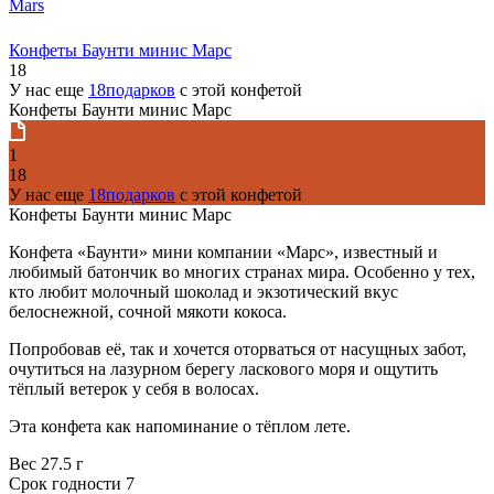
Mars
Конфеты Баунти минис Марс
18
У нас еще
18подарков
с этой конфетой
Конфеты Баунти минис Марс
1
18
У нас еще
18подарков
с этой конфетой
Конфеты Баунти минис Марс
Конфета «Баунти» мини компании «Марс», известный и
любимый батончик во многих странах мира. Особенно у тех,
кто любит молочный шоколад и экзотический вкус
белоснежной, сочной мякоти кокоса.
Попробовав её, так и хочется оторваться от насущных забот,
очутиться на лазурном берегу ласкового моря и ощутить
тёплый ветерок у себя в волосах.
Эта конфета как напоминание о тёплом лете.
Вес
27.5 г
Срок годности
7