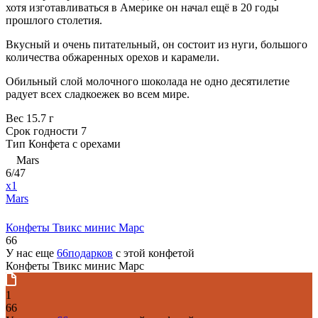
хотя изготавливаться в Америке он начал ещё в 20 годы
прошлого столетия.
Вкусный и очень питательный, он состоит из нуги, большого
количества обжаренных орехов и карамели.
Обильный слой молочного шоколада не одно десятилетие
радует всех сладкоежек во всем мире.
Вес
15.7 г
Срок годности
7
Тип
Конфета с орехами
Mars
6/47
x1
Mars
Конфеты Твикс минис Марс
66
У нас еще
66подарков
с этой конфетой
Конфеты Твикс минис Марс
1
66