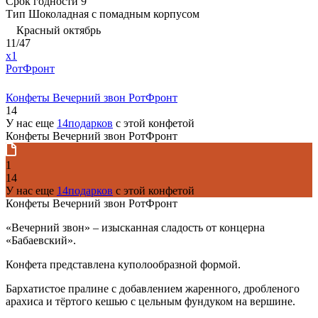
Срок годности
9
Тип
Шоколадная с помадным корпусом
Красный октябрь
11/47
x1
РотФронт
Конфеты Вечерний звон РотФронт
14
У нас еще
14подарков
с этой конфетой
Конфеты Вечерний звон РотФронт
1
14
У нас еще
14подарков
с этой конфетой
Конфеты Вечерний звон РотФронт
«Вечерний звон» – изысканная сладость от концерна
«Бабаевский».
Конфета представлена куполообразной формой.
Бархатистое пралине с добавлением жаренного, дробленого
арахиса и тёртого кешью с цельным фундуком на вершине.