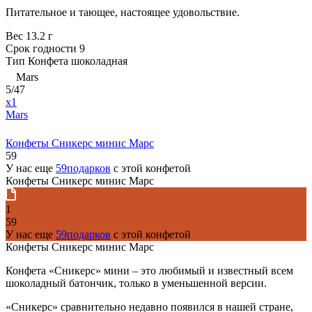
Питательное и тающее, настоящее удовольствие.
Вес
13.2 г
Срок годности
9
Тип
Конфета шоколадная
Mars
5/47
x1
Mars
Конфеты Сникерс минис Марс
59
У нас еще
59подарков
с этой конфетой
Конфеты Сникерс минис Марс
1
59
У нас еще
59подарков
с этой конфетой
Конфеты Сникерс минис Марс
Конфета «Сникерс» мини – это любимый и известный всем
шоколадный батончик, только в уменьшенной версии.
«Сникерс» сравнительно недавно появился в нашей стране,