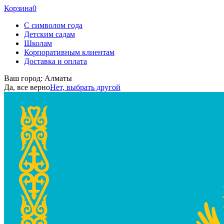
Корзина
0
С символом года
Детским садам
Школам
Корпоративным клиентам
Доставка и оплата
Ваш город:
Алматы
Да, все верно
Нет, выбрать другой