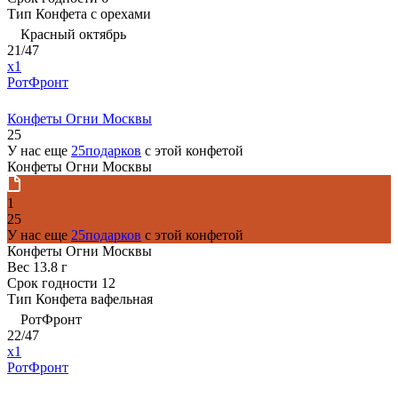
Тип
Конфета с орехами
Красный октябрь
21/47
x1
РотФронт
Конфеты Огни Москвы
25
У нас еще
25подарков
с этой конфетой
Конфеты Огни Москвы
1
25
У нас еще
25подарков
с этой конфетой
Конфеты Огни Москвы
Вес
13.8 г
Срок годности
12
Тип
Конфета вафельная
РотФронт
22/47
x1
РотФронт