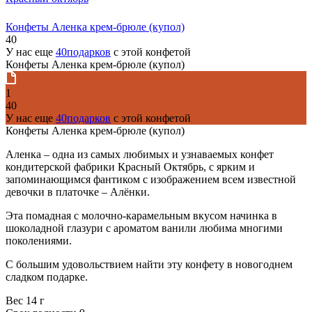
Конфеты Аленка крем-брюле (купол)
40
У нас еще
40подарков
с этой конфетой
Конфеты Аленка крем-брюле (купол)
1
40
У нас еще
40подарков
с этой конфетой
Конфеты Аленка крем-брюле (купол)
Аленка – одна из самых любимых и узнаваемых конфет
кондитерской фабрики Красный Октябрь, с ярким и
запоминающимся фантиком с изображением всем известной
девочки в платочке – Алёнки.
Эта помадная с молочно-карамельным вкусом начинка в
шоколадной глазури с ароматом ванили любима многими
поколениями.
С большим удовольствием найти эту конфету в новогоднем
сладком подарке.
Вес
14 г