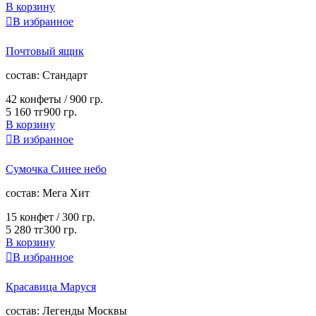
В корзину

В избранное
Почтовый ящик
cостав:
Стандарт
42 конфеты /
900 гр.
5 160 тг
900 гр.
В корзину

В избранное
Сумочка Синее небо
cостав:
Мега Хит
15 конфет /
300 гр.
5 280 тг
300 гр.
В корзину

В избранное
Красавица Маруся
cостав:
Легенды Москвы