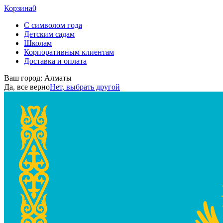
Корзина
0
С символом года
Детским садам
Школам
Корпоративным клиентам
Доставка и оплата
Ваш город:
Алматы
Да, все верно
Нет, выбрать другой