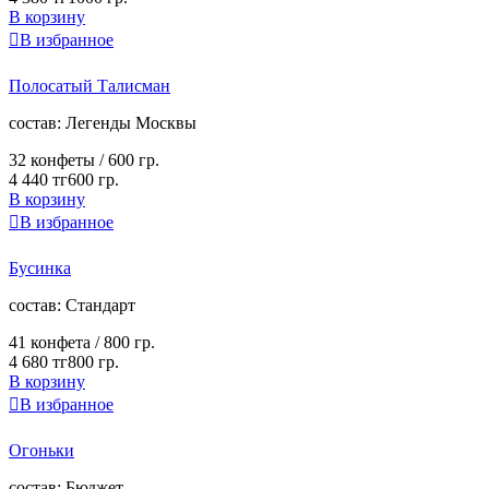
В корзину

В избранное
Полосатый Талисман
cостав:
Легенды Москвы
32 конфеты /
600 гр.
4 440 тг
600 гр.
В корзину

В избранное
Бусинка
cостав:
Стандарт
41 конфета /
800 гр.
4 680 тг
800 гр.
В корзину

В избранное
Огоньки
cостав:
Бюджет