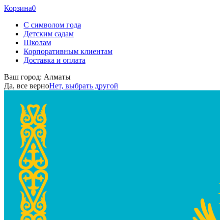
Корзина
0
С символом года
Детским садам
Школам
Корпоративным клиентам
Доставка и оплата
Ваш город:
Алматы
Да, все верно
Нет, выбрать другой