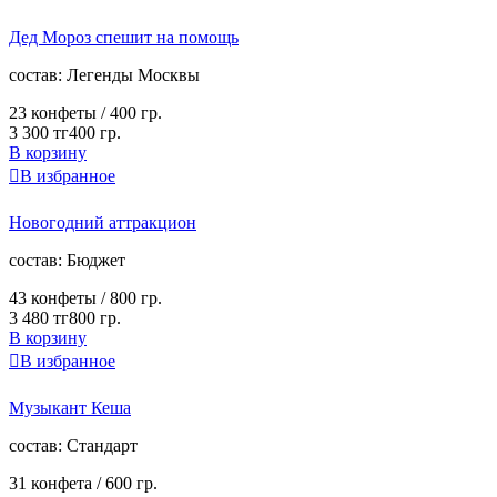
Дед Мороз спешит на помощь
cостав:
Легенды Москвы
23 конфеты /
400 гр.
3 300 тг
400 гр.
В корзину

В избранное
Новогодний аттракцион
cостав:
Бюджет
43 конфеты /
800 гр.
3 480 тг
800 гр.
В корзину

В избранное
Музыкант Кеша
cостав:
Стандарт
31 конфета /
600 гр.